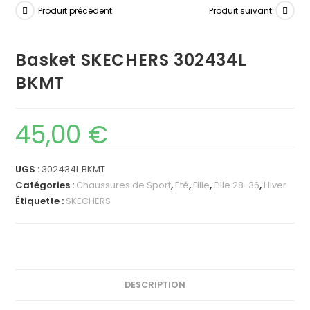
Produit précédent
Produit suivant
Basket SKECHERS 302434L
BKMT
45,00
€
UGS :
302434L BKMT
Catégories :
Chaussures de Sport
,
Eté
,
Fille
,
Fille 28-36
,
Hiver
Étiquette :
SKECHERS
DESCRIPTION