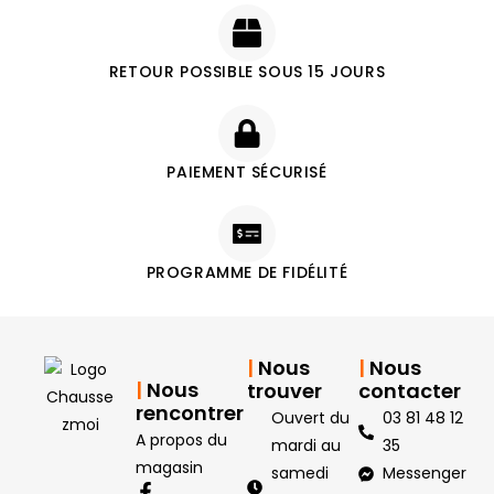
RETOUR POSSIBLE SOUS 15 JOURS
PAIEMENT SÉCURISÉ
PROGRAMME DE FIDÉLITÉ
|
Nous
|
Nous
|
Nous
trouver
contacter
rencontrer
Ouvert du
03 81 48 12
A propos du
mardi au
35
magasin
samedi
Messenger