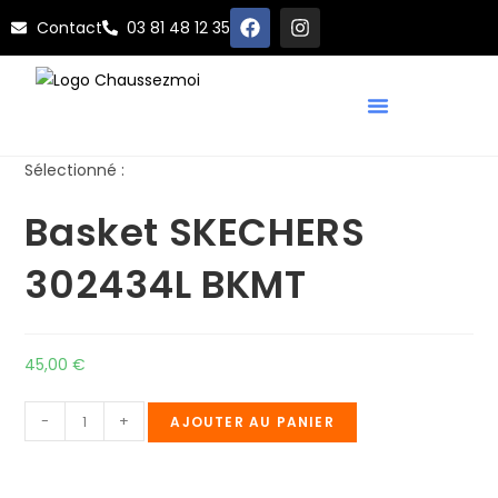
Contact
03 81 48 12 35
Sélectionné :
Basket SKECHERS
302434L BKMT
45,00
€
-
+
AJOUTER AU PANIER