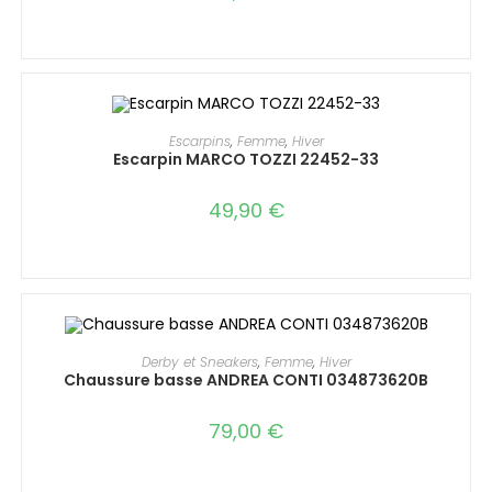
Escarpins
,
Femme
,
Hiver
Escarpin MARCO TOZZI 22452-33
49,90
€
Derby et Sneakers
,
Femme
,
Hiver
Chaussure basse ANDREA CONTI 034873620B
79,00
€